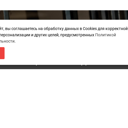
Дополнительно
К
йт, вы соглашаетесь на обработку данных в Cookies для корректно
 персонализации и других целей, предусмотренных
Политикой
Карта сайта
п
льности
.
ЛЯ МАГАЗИН БУДЕТ РАБОТАТЬ ПО Н
Акции
Каталоги
i
НФОРМАЦИЯ О ПЕРЕЕЗДЕ ПО ССЫЛ
г
К
П
Мы принимаем платежи: