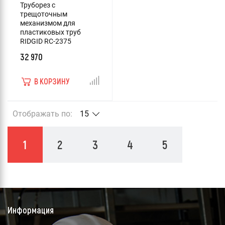
Труборез с
трещоточным
механизмом для
пластиковых труб
RIDGID RC-2375
32 970
В КОРЗИНУ
Отображать по:
15
1
2
3
4
5
Информация