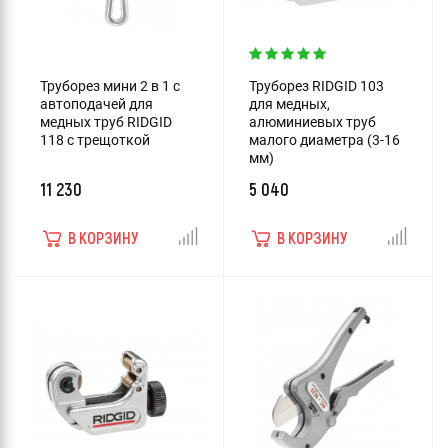
Труборез мини 2 в 1 с
Труборез RIDGID 103
автоподачей для
для медных,
медных труб RIDGID
алюминиевых труб
118 с трещоткой
малого диаметра (3-16
мм)
11 230
5 040
В КОРЗИНУ
В КОРЗИНУ