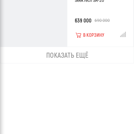
SeekTech SR-20
639 000
690 000
В КОРЗИНУ
ПОКАЗАТЬ ЕЩЁ
Трассоискатель RIDGID
Трассоискатель RIDGID
SeekTech SR-24LE с
SeekTech SR-60 с кейсом
Bluetooth и GPS (без