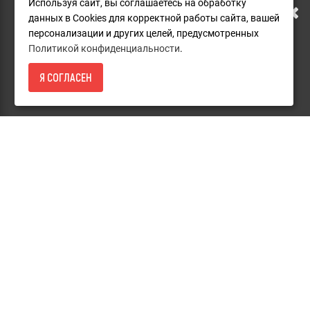
Используя сайт, вы соглашаетесь на обработку
Доставка
данных в Cookies для корректной работы сайта, вашей
АДРЕСУ. ПОДРОБНАЯ
персонализации и других целей, предусмотренных
Оплата
Политикой конфиденциальности
.
ИНФОРМАЦИЯ О ПЕРЕЕЗДЕ
Гарантия и сервис
Я СОГЛАСЕН
Каталог товаров RIDGID
154 000
- КУПИТЬ
ПО ССЫЛКЕ
Политика конфиденциальности
Пользовательское соглашение
Дополнительно
Карта сайта
Акции
Каталоги
Контакты