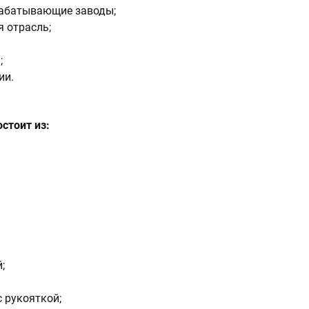
рабатывающие заводы;
 отрасль;
;
ии.
стоит из:
;
с рукояткой;