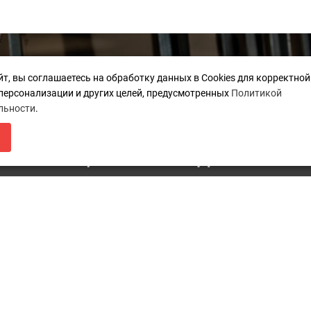
Дополнительно
К
йт, вы соглашаетесь на обработку данных в Cookies для корректно
 персонализации и других целей, предусмотренных
Политикой
Карта сайта
п
льности
.
ЛЯ МАГАЗИН БУДЕТ РАБОТАТЬ ПО Н
Акции
Каталоги
i
НФОРМАЦИЯ О ПЕРЕЕЗДЕ ПО ССЫЛ
г
К
П