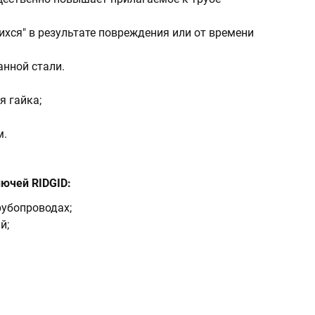
хся" в результате повреждения или от времени
анной стали.
 гайка;
м.
ючей RIDGID:
убопроводах;
й;