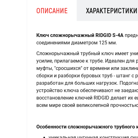
ОПИСАНИЕ
ХАРАКТЕРИСТИКИ
Ключ сложнорычажный RIDGID S-4A
предн
соединениями диаметром 125 мм.
Сложнорычажный трубный ключ имеет уник
усилие, прилагаемое к трубе. Идеален для
муфты, "сросшихся" от времени или заклин
сборки и разборки буровых труб - штанг с
разработан для больших нагрузок. Подогн
устройство ключа обеспечивают не заеда
восстановление ключей RIDGID делает их е
всем мире своей великолепной прочность
Особенности сложнорычажного трубного к
уникальная чугунная конструкция су