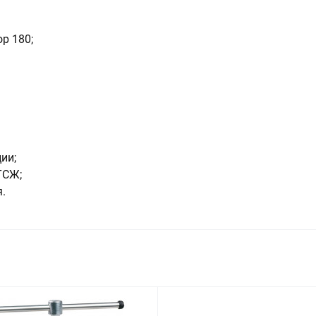
р 180;
ии;
ТСЖ;
.