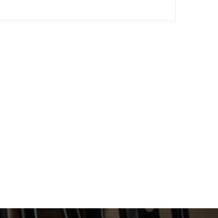
для
Тиски верстачные откидные для
труб RIDGID 27A 1/8 - 6
209 000
В КОРЗИНУ