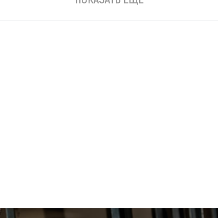
 верстачные откидные для
Тиски верстачные откидные 
IDGID 23A 1/8 - 3
труб RIDGID 25A 1/8 - 4
5
115 185
 КОРЗИНУ
В КОРЗИНУ