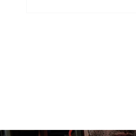
Тиски верстачные откидные для
Тиски
труб RIDGID 21A 1/8 - 2
труб R
52 920
77 80
В КОРЗИНУ
В