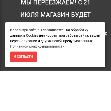
МЫ ПЕРЕЕЗЖАЕМ! С 21
Информация
Условия возврата
ИЮЛЯ МАГАЗИН БУДЕТ
О компании
РАБОТАТЬ ПО НОВОМУ
Доставка
Используя сайт, вы соглашаетесь на обработку
данных в Cookies для корректной работы сайта, вашей
АДРЕСУ. ПОДРОБНАЯ
Оплата
персонализации и других целей, предусмотренных
Политикой конфиденциальности
.
Гарантия и сервис
ИНФОРМАЦИЯ О ПЕРЕЕЗДЕ
Каталог товаров RIDGID
Я СОГЛАСЕН
4 050
- КУПИТЬ
ПО ССЫЛКЕ
Политика конфиденциальности
Пользовательское соглашение
Дополнительно
Карта сайта
Акции