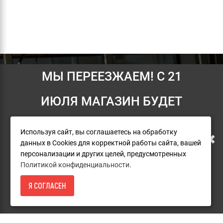
Пресс-клещи TH-HE-
Пресс-клещи TH-HE-
МЫ ПЕРЕЕЗЖАЕМ! С 21
Информация
образные RIDGID
образные RIDGID
Compact 32 мм
Standard 32 мм
Условия возврата
ИЮЛЯ МАГАЗИН БУДЕТ
37 022
41 471
О компании
РАБОТАТЬ ПО НОВОМУ
ПОД ЗАКАЗ
ПОД ЗАКАЗ
Доставка
Используя сайт, вы соглашаетесь на обработку
данных в Cookies для корректной работы сайта, вашей
АДРЕСУ. ПОДРОБНАЯ
Оплата
персонализации и других целей, предусмотренных
Политикой конфиденциальности
.
Гарантия и сервис
ИНФОРМАЦИЯ О ПЕРЕЕЗДЕ
Каталог товаров RIDGID
Я СОГЛАСЕН
ПОД ЗАКАЗ
ПО ССЫЛКЕ
Политика конфиденциальности
Пользовательское соглашение