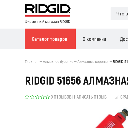
Фирменный магазин RIDGID
Каталог товаров
О компании
Дос
Главная
Алмазное бурение
Алмазные коронки
RIDGID 5
RIDGID 51656 АЛМАЗНА
0 ОТЗЫВОВ
|
НАПИСАТЬ ОТЗЫВ
СРА