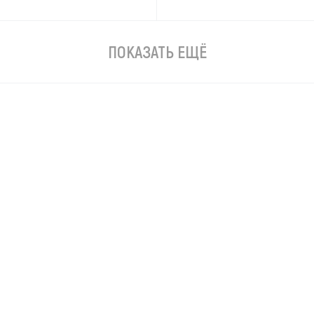
ПОКАЗАТЬ ЕЩЁ
 RIDGID HC-2 + набор
Установка алмазного бурени
ного крепления
RIDGID HC-2W + HC-2(W)
76
579 214
АКАЗ
ПОД ЗАКАЗ