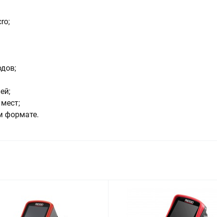
ro;
дов;
ей;
мест;
м формате.