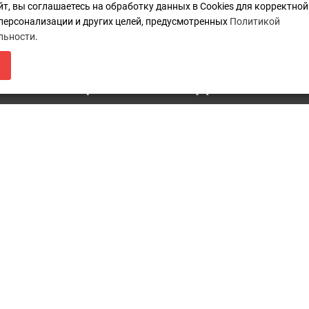
йт, вы соглашаетесь на обработку данных в Cookies для корректно
 персонализации и других целей, предусмотренных
Политикой
Карта сайта
п
льности
.
ЛЯ МАГАЗИН БУДЕТ РАБОТАТЬ ПО Н
Акции
Каталоги
i
НФОРМАЦИЯ О ПЕРЕЕЗДЕ ПО ССЫЛ
г
К
П
Мы принимаем платежи:
н
г