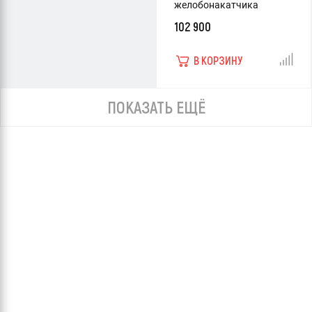
желобонакатчика
102 900
В КОРЗИНУ
ПОКАЗАТЬ ЕЩЁ
Тиски переносные цепные
Тиски переносные цепные
для труб RIDGID TRISTAND
для труб RIDGID TRISTAND
460-12 1/8 - 12
460-6 1/8 - 6